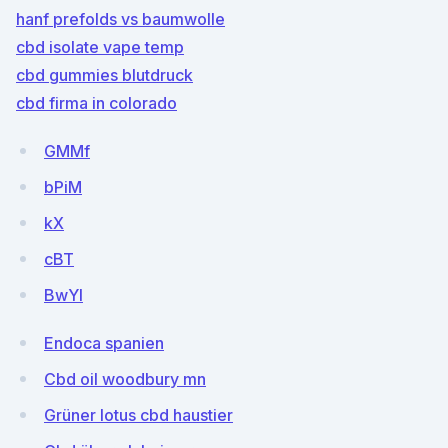
hanf prefolds vs baumwolle
cbd isolate vape temp
cbd gummies blutdruck
cbd firma in colorado
GMMf
bPiM
kX
cBT
BwYl
Endoca spanien
Cbd oil woodbury mn
Grüner lotus cbd haustier