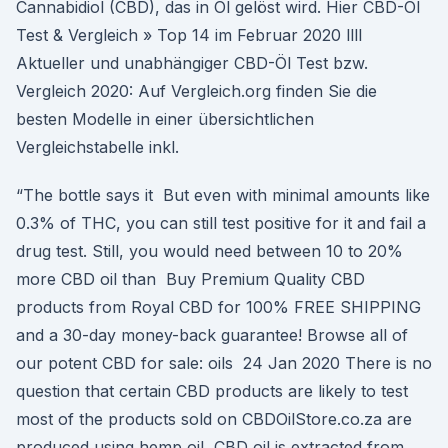
Cannabidiol (CBD), das in Öl gelöst wird. Hier CBD-Öl
Test & Vergleich » Top 14 im Februar 2020 llll
Aktueller und unabhängiger CBD-Öl Test bzw.
Vergleich 2020: Auf Vergleich.org finden Sie die
besten Modelle in einer übersichtlichen
Vergleichstabelle inkl.
“The bottle says it But even with minimal amounts like
0.3% of THC, you can still test positive for it and fail a
drug test. Still, you would need between 10 to 20%
more CBD oil than Buy Premium Quality CBD
products from Royal CBD for 100% FREE SHIPPING
and a 30-day money-back guarantee! Browse all of
our potent CBD for sale: oils 24 Jan 2020 There is no
question that certain CBD products are likely to test
most of the products sold on CBDOilStore.co.za are
produced using hemp oil CBD oil is extracted from