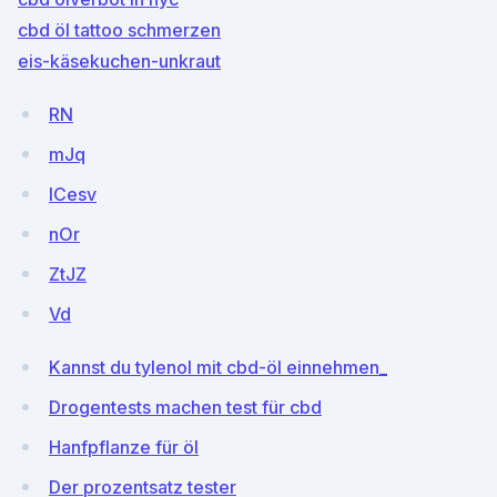
cbd öl tattoo schmerzen
eis-käsekuchen-unkraut
RN
mJq
ICesv
nOr
ZtJZ
Vd
Kannst du tylenol mit cbd-öl einnehmen_
Drogentests machen test für cbd
Hanfpflanze für öl
Der prozentsatz tester