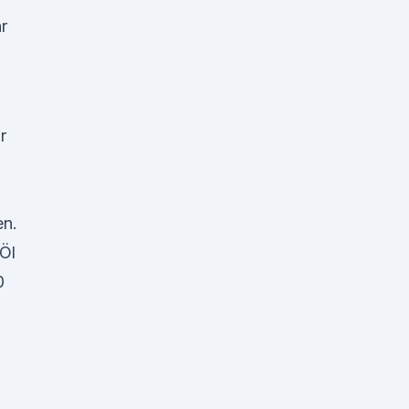
r
r
en.
Öl
0