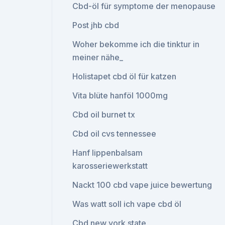
Cbd-öl für symptome der menopause
Post jhb cbd
Woher bekomme ich die tinktur in
meiner nähe_
Holistapet cbd öl für katzen
Vita blüte hanföl 1000mg
Cbd oil burnet tx
Cbd oil cvs tennessee
Hanf lippenbalsam
karosseriewerkstatt
Nackt 100 cbd vape juice bewertung
Was watt soll ich vape cbd öl
Cbd new york state