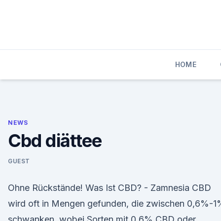
Skip
to
content
HOME
NEWS
Cbd diättee
GUEST
Ohne Rückstände! Was Ist CBD? - Zamnesia CBD
wird oft in Mengen gefunden, die zwischen 0,6%-1
schwanken, wobei Sorten mit 0,6% CBD oder