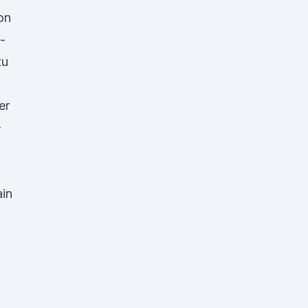
on
-
zu
er
-
ain