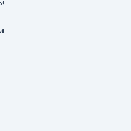
st
il